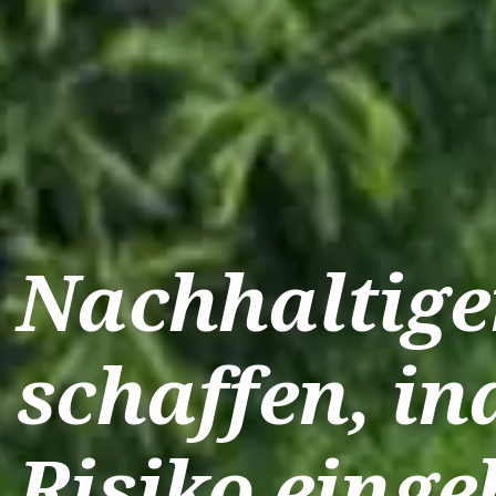
Nachhaltig
schaffen, i
Risiko einge