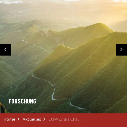
Previous
Ne
FORSCHUNG
Home
Aktuelles
COP-27 als Chance