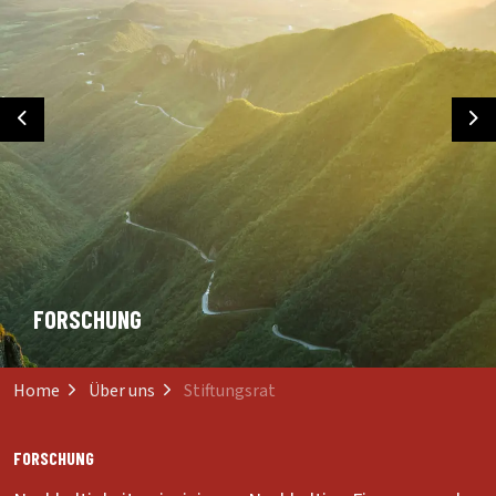
Previous
Ne
FORSCHUNG
Home
Über uns
Stiftungsrat
FORSCHUNG