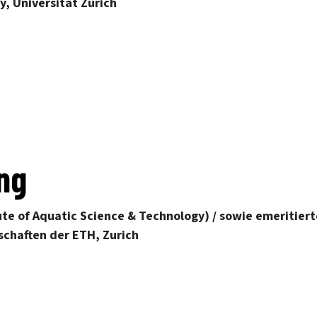
y, Universität Zü
rich
ing
ute of Aquatic Science & Technology) / sowie emeritiert
chaften der ETH, Zurich